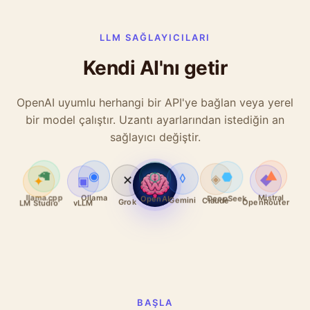
LLM SAĞLAYICILARI
Kendi AI'nı getir
OpenAI uyumlu herhangi bir API'ye bağlan veya yerel
bir model çalıştır. Uzantı ayarlarından istediğin an
sağlayıcı değiştir.
⬡
◈
◉
◆
🦙
▲
✦
⬣
▣
◊
✕
OpenAI
Claude
Ollama
OpenRouter
llama.cpp
Mistral
LM Studio
DeepSeek
vLLM
Gemini
Grok
BAŞLA