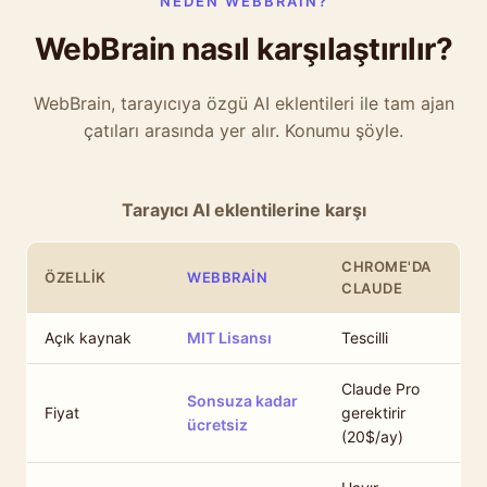
NEDEN WEBBRAIN?
WebBrain nasıl karşılaştırılır?
WebBrain, tarayıcıya özgü AI eklentileri ile tam ajan
çatıları arasında yer alır. Konumu şöyle.
Tarayıcı AI eklentilerine karşı
CHROME'DA
ÖZELLIK
WEBBRAIN
CLAUDE
Açık kaynak
MIT Lisansı
Tescilli
Claude Pro
Sonsuza kadar
Fiyat
gerektirir
ücretsiz
(20$/ay)