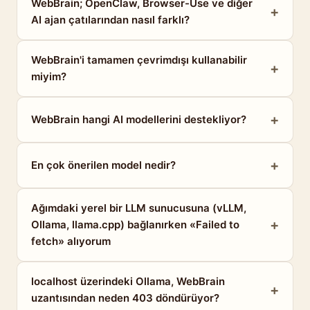
WebBrain; OpenClaw, Browser-Use ve diğer
AI ajan çatılarından nasıl farklı?
WebBrain'i tamamen çevrimdışı kullanabilir
miyim?
WebBrain hangi AI modellerini destekliyor?
En çok önerilen model nedir?
Ağımdaki yerel bir LLM sunucusuna (vLLM,
Ollama, llama.cpp) bağlanırken «Failed to
fetch» alıyorum
localhost üzerindeki Ollama, WebBrain
uzantısından neden 403 döndürüyor?