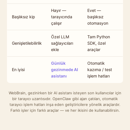
Hayır —
Evet —
Başlıksız kip
tarayıcında
başlıksız
çalışır
otomasyon
Özel LLM
Tam Python
Genişletilebilirlik
sağlayıcıları
SDK, özel
ekle
araçlar
Günlük
Otomatik
En iyisi
gezinmede AI
kazıma / test
asistanı
işlem hatları
WebBrain, gezinirken bir AI asistanı isteyen son kullanıcılar için
bir tarayıcı uzantısıdır. OpenClaw gibi ajan çatıları, otomatik
tarayıcı işlem hatları inşa eden geliştiricilere yönelik araçlardır.
Farklı işler için farklı araçlar — ve her ikisini de kullanabilirsin.