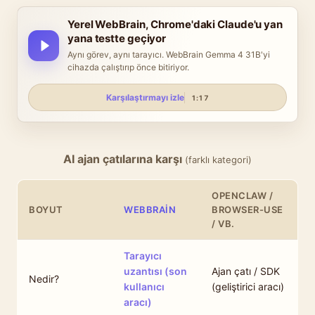
Yerel WebBrain, Chrome'daki Claude'u yan
yana testte geçiyor
Aynı görev, aynı tarayıcı. WebBrain Gemma 4 31B'yi
cihazda çalıştırıp önce bitiriyor.
Karşılaştırmayı izle
1:17
AI ajan çatılarına karşı
(farklı kategori)
OPENCLAW /
BOYUT
WEBBRAIN
BROWSER-USE
/ VB.
Tarayıcı
uzantısı (son
Ajan çatı / SDK
Nedir?
kullanıcı
(geliştirici aracı)
aracı)