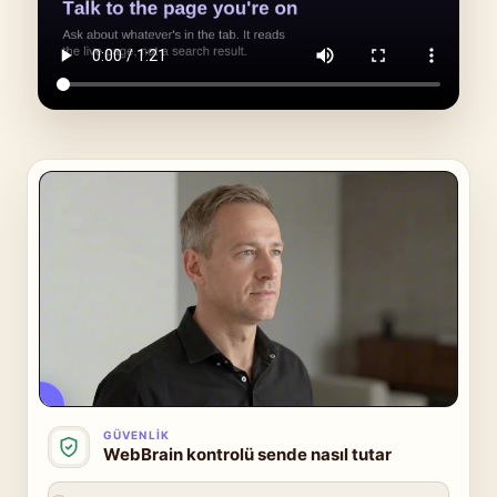
Güvenlik videosunu izle · 3:10
GÜVENLIK
WebBrain kontrolü sende nasıl tutar