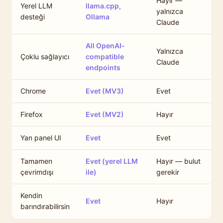
Hayır —
Yerel LLM
llama.cpp,
yalnızca
desteği
Ollama
Claude
All OpenAI-
Yalnızca
Çoklu sağlayıcı
compatible
Claude
endpoints
Chrome
Evet (MV3)
Evet
Firefox
Evet (MV2)
Hayır
Yan panel UI
Evet
Evet
Tamamen
Evet (yerel LLM
Hayır — bulut
çevrimdışı
ile)
gerekir
Kendin
Evet
Hayır
barındırabilirsin