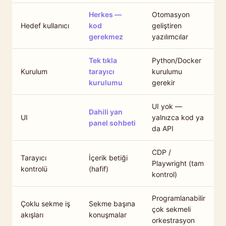
Herkes —
Otomasyon
Hedef kullanıcı
kod
geliştiren
gerekmez
yazılımcılar
Tek tıkla
Python/Docker
Kurulum
tarayıcı
kurulumu
kurulumu
gerekir
UI yok —
Dahili yan
UI
yalnızca kod ya
panel sohbeti
da API
CDP /
Tarayıcı
İçerik betiği
Playwright (tam
kontrolü
(hafif)
kontrol)
Programlanabilir
Çoklu sekme iş
Sekme başına
çok sekmeli
akışları
konuşmalar
orkestrasyon