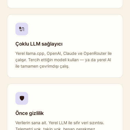
🔌
Çoklu LLM sağlayıcı
Yerel llama.cpp, OpenAI, Claude ve OpenRouter ile
çalışır. Tercih ettiğin modeli kullan — ya da yerel AI
ile tamamen çevrimdışı çalış.
🛡️
Önce gizlilik
Verilerin sana ait. Yerel LLM ile sıfır veri sızıntısı.
Telemetri yok, takip yok, hesap gerekmez.