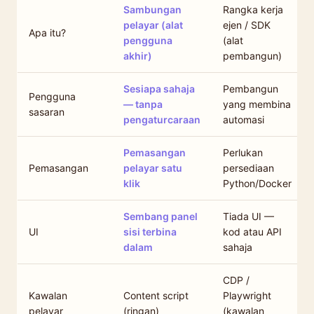
Sambungan
Rangka kerja
pelayar (alat
ejen / SDK
Apa itu?
pengguna
(alat
akhir)
pembangun)
Sesiapa sahaja
Pembangun
Pengguna
— tanpa
yang membina
sasaran
pengaturcaraan
automasi
Pemasangan
Perlukan
Pemasangan
pelayar satu
persediaan
klik
Python/Docker
Sembang panel
Tiada UI —
UI
sisi terbina
kod atau API
dalam
sahaja
CDP /
Kawalan
Content script
Playwright
pelayar
(ringan)
(kawalan