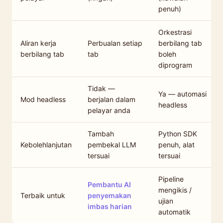
penuh)
Orkestrasi
Aliran kerja
Perbualan setiap
berbilang tab
berbilang tab
tab
boleh
diprogram
Tidak —
Ya — automasi
Mod headless
berjalan dalam
headless
pelayar anda
Tambah
Python SDK
Kebolehlanjutan
pembekal LLM
penuh, alat
tersuai
tersuai
Pipeline
Pembantu AI
mengikis /
Terbaik untuk
penyemakan
ujian
imbas harian
automatik