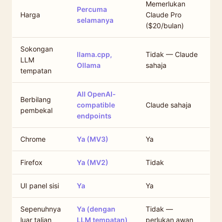
Memerlukan
Percuma
Harga
Claude Pro
selamanya
($20/bulan)
Sokongan
llama.cpp,
Tidak — Claude
LLM
Ollama
sahaja
tempatan
All OpenAI-
Berbilang
compatible
Claude sahaja
pembekal
endpoints
Chrome
Ya (MV3)
Ya
Firefox
Ya (MV2)
Tidak
UI panel sisi
Ya
Ya
Sepenuhnya
Ya (dengan
Tidak —
luar talian
LLM tempatan)
perlukan awan