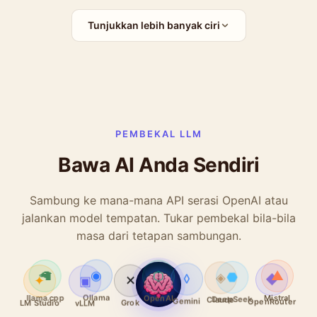
Tunjukkan lebih banyak ciri
PEMBEKAL LLM
Bawa AI Anda Sendiri
Sambung ke mana-mana API serasi OpenAI atau
jalankan model tempatan. Tukar pembekal bila-bila
masa dari tetapan sambungan.
◈
⬡
◆
◉
✦
🦙
▲
▣
⬣
✕
◊
Claude
OpenAI
OpenRouter
Ollama
LM Studio
llama.cpp
Mistral
vLLM
DeepSeek
Grok
Gemini