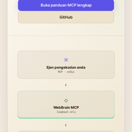
Buka panduan MCP lengkap
GitHub
⌘
Ejen pengekodan anda
MCP · stdio
→
◇
WebBrain MCP
loopback only
→