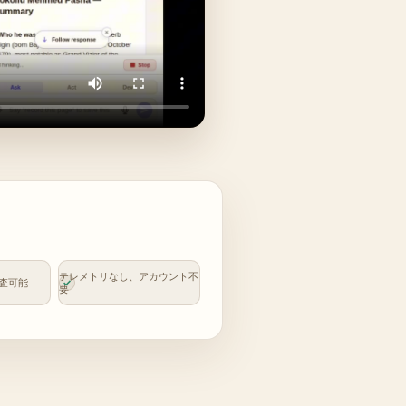
テレメトリなし、アカウント不
査可能
要