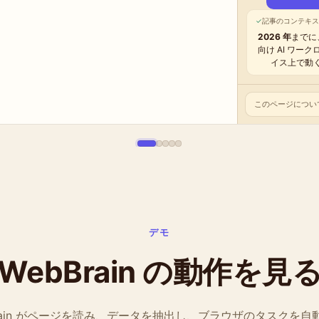
}
9A
納付済み見積税額
$9,500.00
Flex Stand
Prism Lamp
$24.99
$59.99
11
納付すべき正味税額
$12,067.40
申告を提出
このページについて
このページについて
このページについて
このページについて
このページについて
デモ
WebBrain の動作を見
Brain がページを読み、データを抽出し、ブラウザのタスクを自