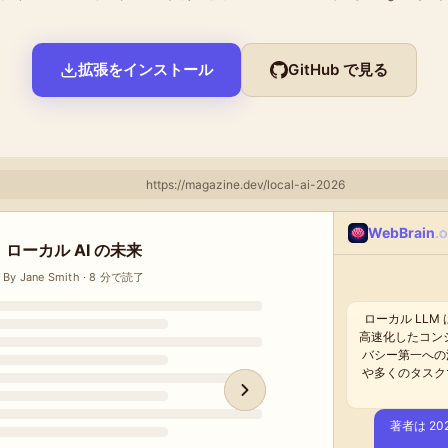
拡張をインストール
GitHub で見る
https://magazine.dev/local-ai-2026
WebBrain
.
WebBrain
WebBrain
WebBrain
WebBrain
.o
.o
.o
.o
ローカル AI の未来
期税務申告 — 様式 QT-4
製品カタログ
By Jane Smith · 8 分で読了
税務当局 · 全項目必須
248 件 · 売れ筋順
ろう
2
申告期間
Super Gadget
MegaTool X
Q2 2026
$49.99
$19.99
.feature-grid
-  gap: 10px;
5B
控除対象経費
イムラプス
+  gap: 28px;
$61,884.00
+  margin-top