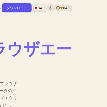
グ
ダウンロード
643
JA
ラウザエー
のブラウザ
データの抽
ライエタリ
肢です。