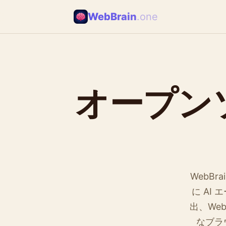
WebBrain
.one
オープンソ
WebB
に AI
出、We
なブラ