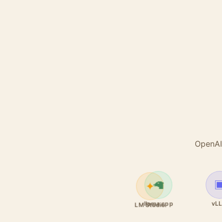
Open
🦙
✦
llama.cpp
vL
LM Studio