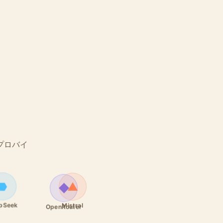
。プロバイ
⬣
▲
◆
pSeek
Mistral
OpenRouter