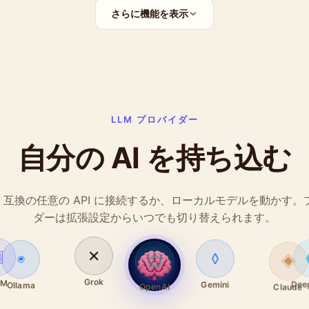
さらに機能を表示
LLM プロバイダー
自分の AI を持ち込む
AI 互換の任意の API に接続するか、ローカルモデルを動かす
ダーは拡張設定からいつでも切り替えられます。
◉
◊
⬡
✕
◈
▣
Dee
Ollama
Gemini
OpenAI
Grok
Claude
LM